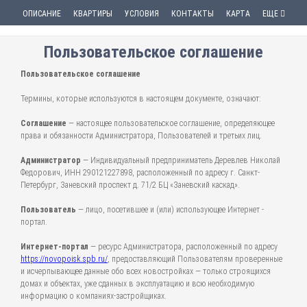
ОПИСАНИЕ
КВАРТИРЫ
УСЛОВИЯ
КОНТАКТЫ
КАРТА
ЕЩЕ
Пользовательское соглашение
Пользовательское соглашение
Термины, которые используются в настоящем документе, означают:
Соглашение
— настоящее пользовательское соглашение, определяющее
права и обязанности Администратора, Пользователей и третьих лиц.
Администратор
— Индивидуальный предприниматель Деревлев Николай
Федорович, ИНН 290121227898, расположенный по адресу г. Санкт-
Петербург, Заневский проспект д. 71/2 БЦ «Заневский каскад».
Пользователь
— лицо, посетившее и (или) использующее Интернет -
портал.
Интернет-портал
— ресурс Администратора, расположенный по адресу
https://novopoisk.spb.ru/
, предоставляющий Пользователям проверенные
и исчерпывающее данные обо всех новостройках — только строящихся
домах и объектах, уже сданных в эксплуатацию и всю необходимую
информацию о компаниях-застройщиках.