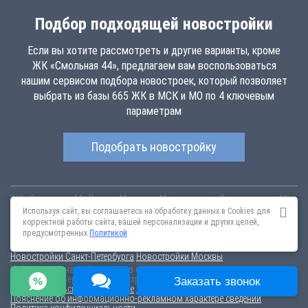
Подбор подходящей новостройки
Если вы хотите рассмотреть и другие варианты, кроме
ЖК «Смольная 44», предлагаем вам воспользоваться
нашим сервисом подбора новостроек, который позволяет
выбрать из базы 665 ЖК в МСК и МО по 4 ключевым
параметрам
Подобрать новостройку
ЖК «Смольная 44»
Россия
Москва
г. Москва, улица Смольная, вл. 44
smolnaya-44.novopoisk.msk.ru
Купить квартиру в новом жилом
Используя сайт, вы соглашаетесь на обработку данных в Cookies для
комплексе «Смольная 44» от «Автоевросервис-М» в Левобережном
корректной работы сайта, вашей персонализации и других целей,
районе. Квартиры различных планировок!
предусмотренных
Политикой
Новостройки Санкт-Петербурга
Новостройки Москвы
Информация на сайте взята из открытых источников, не является
публичной офертой и распространяется для ознакомления.
Заказать звонок
Пользовательское соглашение
Соглашение о размещении
Пояснение об информационно-рекламном характере сведений