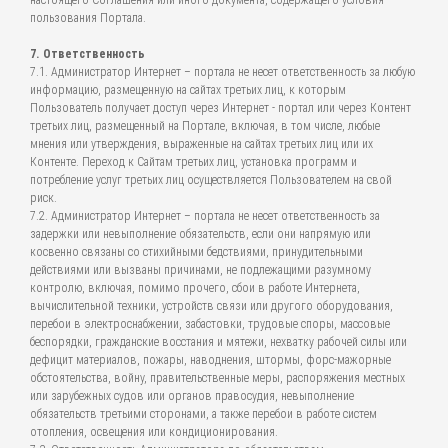
настоящего Соглашения или иного документа, содержащего условия
пользования Портала.
7. Ответственность
7.1. Администратор Интернет – портала не несет ответственность за любую
информацию, размещенную на сайтах третьих лиц, к которым
Пользователь получает доступ через Интернет - портал или через Контент
третьих лиц, размещенный на Портале, включая, в том числе, любые
мнения или утверждения, выраженные на сайтах третьих лиц или их
Контенте. Переход к Сайтам третьих лиц, установка программ и
потребление услуг третьих лиц осуществляется Пользователем на свой
риск.
7.2. Администратор Интернет – портала не несет ответственность за
задержки или невыполнение обязательств, если они напрямую или
косвенно связаны со стихийными бедствиями, принудительными
действиями или вызваны причинами, не подлежащими разумному
контролю, включая, помимо прочего, сбои в работе Интернета,
вычислительной техники, устройств связи или другого оборудования,
перебои в электроснабжении, забастовки, трудовые споры, массовые
беспорядки, гражданские восстания и мятежи, нехватку рабочей силы или
дефицит материалов, пожары, наводнения, штормы, форс-мажорные
обстоятельства, войну, правительственные меры, распоряжения местных
или зарубежных судов или органов правосудия, невыполнение
обязательств третьими сторонами, а также перебои в работе систем
отопления, освещения или кондиционирования.