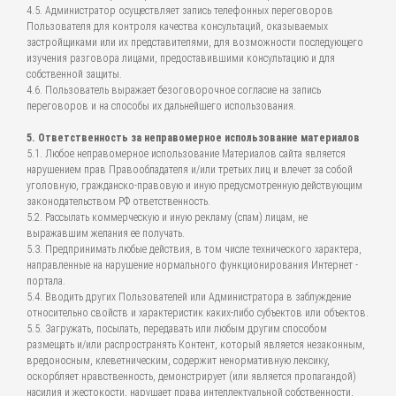
4.5. Администратор осуществляет запись телефонных переговоров
Пользователя для контроля качества консультаций, оказываемых
застройщиками или их представителями, для возможности последующего
изучения разговора лицами, предоставившими консультацию и для
собственной защиты.
4.6. Пользователь выражает безоговорочное согласие на запись
переговоров и на способы их дальнейшего использования.
5. Ответственность за неправомерное использование материалов
5.1. Любое неправомерное использование Материалов сайта является
нарушением прав Правообладателя и/или третьих лиц и влечет за собой
уголовную, гражданско-правовую и иную предусмотренную действующим
законодательством РФ ответственность.
5.2. Рассылать коммерческую и иную рекламу (спам) лицам, не
выражавшим желания ее получать.
5.3. Предпринимать любые действия, в том числе технического характера,
направленные на нарушение нормального функционирования Интернет -
портала.
5.4. Вводить других Пользователей или Администратора в заблуждение
относительно свойств и характеристик каких-либо субъектов или объектов.
5.5. Загружать, посылать, передавать или любым другим способом
размещать и/или распространять Контент, который является незаконным,
вредоносным, клеветническим, содержит ненормативную лексику,
оскорбляет нравственность, демонстрирует (или является пропагандой)
насилия и жестокости, нарушает права интеллектуальной собственности,