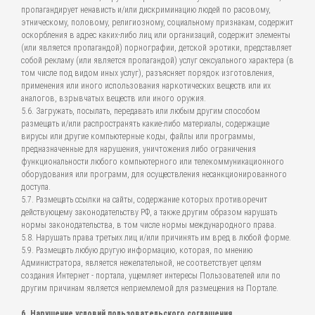
пропагандирует ненависть и/или дискриминацию людей по расовому,
этническому, половому, религиозному, социальному признакам, содержит
оскорбления в адрес каких-либо лиц или организаций, содержит элементы
(или является пропагандой) порнографии, детской эротики, представляет
собой рекламу (или является пропагандой) услуг сексуального характера (в
том числе под видом иных услуг), разъясняет порядок изготовления,
применения или иного использования наркотических веществ или их
аналогов, взрывчатых веществ или иного оружия.
5.6. Загружать, посылать, передавать или любым другим способом
размещать и/или распространять какие-либо материалы, содержащие
вирусы или другие компьютерные коды, файлы или программы,
предназначенные для нарушения, уничтожения либо ограничения
функциональности любого компьютерного или телекоммуникационного
оборудования или программ, для осуществления несанкционированного
доступа.
5.7. Размещать ссылки на сайты, содержание которых противоречит
действующему законодательству РФ, а также другим образом нарушать
нормы законодательства, в том числе нормы международного права.
5.8. Нарушать права третьих лиц и/или причинять им вред в любой форме.
5.9. Размещать любую другую информацию, которая, по мнению
Администратора, является нежелательной, не соответствует целям
создания Интернет - портала, ущемляет интересы Пользователей или по
другим причинам является неприемлемой для размещения на Портале.
6. Нарушение условий пользовательского соглашения