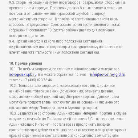
9.3. Споры, не решенные путем переговоров, разрешаются Сторонами в
претензионном порядке. Претензия должна быть направлена заказным
почтовым отправлением или курьерской службой по адресу
местонахождения стороны. Направление претензионных писем иным
способом не допускается. Срок рассмотрения претензионного письма
(обращений) составляет 10 (десять) рабочих дней со дня получения
последнего адресатом.
9.4. Признание судом какого-либо положения Соглашения
недействительным или не подлежащим принудительному исполнению не
влечет недействительности иных положений Соглашения.
10. Прочие условия
10.1. По любым вопросам, связанным с использованием материалов
novopoisk.spb.ru
, Вы можете обратиться по E-mail:
info@novostroy-gid.ru
,
телефон +7 (495) 023-76-46.
10.2. Пользователю запрещено использовать логотип, фирменное
наименование, товарные знаки, доменное имя, элементы дизайна,
оформление и общий внешний вид Интернет - портала. Данные права
могут быть предоставлены исключительно на основании письменного
соглашения между Пользователем и Администратором.
10.3. Бездействие со стороны Администрации Интернет - портала в случае
нарушения кем-либо из Пользователей положений Соглашения не лишает
Администрацию Интернет - портала права предпринять позднее
соответствующие действия в защиту своих интересов и защиту авторских
прав на охраняемые в соответствии с законодательством материалы