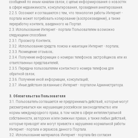
сообщений по иным каналам связи, с целью информирования о новостях
в сфере недвижимости, консультирования, проведения анкетирования.
2.2.5. Осознают и соглашаются с тем, что технология работы Интернет -
портала может потребовать копирование (воспроизведение), а также
переработку контента, введенного на Портал.
2.3. Использование Интернет - портала Пользователем возможно
следующими способами:
2.3.1. Просмотр Контента;
2.3.2. Использование средств поиска и навигации Интернет - портала;
2.3.3. Размещение отзывов;
2.3.4. Получение информации о номерах телефонов застройщиков или их
ответственных представителей;
2.3.5. Передача пользователем контактного номера телефона для
обратной связи;
2.3.6. Получение иной информации, консультаций;
2.3.7. Иные действия связанные с Интернет - порталом Администратора.
3. Обязательства Пользователя
3.1. Пользователь соглашается не предпринимать действий, которые могут
рассматриваться как нарушающие российское законодательство или
нормы международного права, в том числе в сфере интеллектуальной
собственности, авторских и/или смежных правах, а также любых действий,
которые приводят или могут привести к нарушению нормальной работы
Интернет - портала и сервисов данного Портала.
3.2. Использование материалов Интернет - портала без согласия