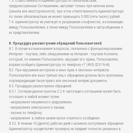
7.3. Ответственность Администратора по обязательствам,
предусмотренным Соглашением, наступает только при наличии вины
(умысла или неосторожности), при этом ответственность Администратора
по таким обязательствам не может превышать 5 000 (пяти тысяч) рублей.
7.4. Администратор не участвует в разрешении конфликтов, возникающих
между Пользователями, а также между Пользователем и застройщиками и
их представителями.
8. Процедура рассмотрения обращений Пользователей
8.1. В случае возникновения вопросов, связанных с функционированием
Интернет - портала, либо обнаружением на Интернет - портале Контента,
который, по мнению Пользователя, нарушает его права, Пользователь
вправе сообщить Администратору по телефону +7 (495) 023-76-46.
8.2. При нарушении авторских и иных прав и законных интересов
Пользователя или иных третьих лиц к обращению должны быть приложены
подтверждающие такое право или законный интерес документы.
8.3. Процедура рассмотрения обращений:
8.3.1. Согласие данное пунктом 2.2.4. настоящего соглашение может быть
отозвано в любой момент путем:
- направления письменного уведомления;
- направления электронного письма;
- звонка по телефону;
- направления в любом канале связи ответного сообщения.
8.3.2. В течение 10 (десяти) рабочих дней с момента поступления обращения
Администратор осуществляет проверку на предмет полноты указанных в