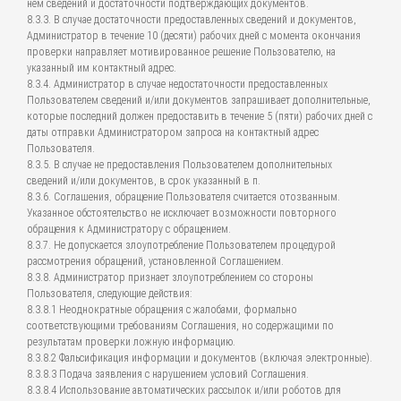
нем сведений и достаточности подтверждающих документов.
8.3.3. В случае достаточности предоставленных сведений и документов,
Администратор в течение 10 (десяти) рабочих дней с момента окончания
проверки направляет мотивированное решение Пользователю, на
указанный им контактный адрес.
8.3.4. Администратор в случае недостаточности предоставленных
Пользователем сведений и/или документов запрашивает дополнительные,
которые последний должен предоставить в течение 5 (пяти) рабочих дней с
даты отправки Администратором запроса на контактный адрес
Пользователя.
8.3.5. В случае не предоставления Пользователем дополнительных
сведений и/или документов, в срок указанный в п.
8.3.6. Соглашения, обращение Пользователя считается отозванным.
Указанное обстоятельство не исключает возможности повторного
обращения к Администратору с обращением.
8.3.7. Не допускается злоупотребление Пользователем процедурой
рассмотрения обращений, установленной Соглашением.
8.3.8. Администратор признает злоупотреблением со стороны
Пользователя, следующие действия:
8.3.8.1 Неоднократные обращения с жалобами, формально
соответствующими требованиям Соглашения, но содержащими по
результатам проверки ложную информацию.
8.3.8.2 Фальсификация информации и документов (включая электронные).
8.3.8.3 Подача заявления с нарушением условий Соглашения.
8.3.8.4 Использование автоматических рассылок и/или роботов для